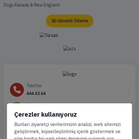
Doğu Kanada & New England
3D Güvenli Ödeme
Telefon
444 43 64
WhatsApp
905444996736
Çerezler kullanıyoruz
Bunları ziyaretçi verilerimizin analizi, web sitemizi
Eposta
geliştirmek, kişiselleştirilmiş içerik göstermek ve
info@gemiturlari.com
size harika bir web sitesi deneyimi sunmak için