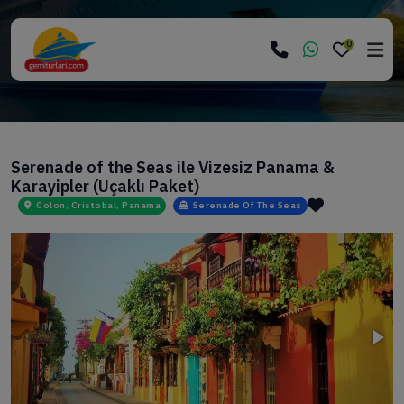
0
Serenade of the Seas ile Vizesiz Panama &
Karayipler (Uçaklı Paket)
Colon, Cristobal, Panama
Serenade Of The Seas