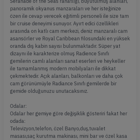
Seranade of the Seas rahatlığı, büyütülmüş alanları,
panoramik okyanus manzaraları ve her isteğinize
özen ile cevap verecek eğitimli personeli ile size tam
bir cruise deneyimi sunuyor. Ayırt edici özellikleri
arasında on katlı cam merkezi, deniz manzaralı cam
asansörler ve Royal Caribbean filosundaki en yüksek
oranda dış kabin sayısı bulunmaktadır. Süper yat
dizaynı ile karakterize olmuş Radience Sınıfı
gemilerin camlı alanları sanat eserleri ve heykeller
ile tamamlanmış modern mobilyaları ile dikkat
çekmektedir. Açık alanları, balkonları ve daha çok
cam görünümüyle Radiance Sınıfı gemilerde bir
gemide olduğunuzu unutacaksınız.
Odalar:
Odalar her gemiye göre değişiklik gösteriri fakat her
odada:
Televizyon,telefon, özel Banyo,duş,tuvalet
masası,saç kurutma makinası, mini bar ve özel kasa