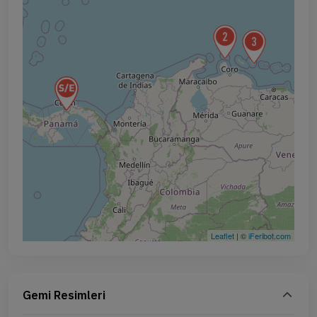
Leaflet
| ©
iFeribot.com
Gemi Resimleri