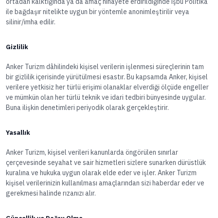
ortadan kalktığında ya da amaç nihayete erdirildiğinde işbu Politika
ile bağdaşır nitelikte uygun bir yöntemle anonimleştirilir veya
silinir/imha edilir.
Gizlilik
Anker Turizm dâhilindeki kişisel verilerin işlenmesi süreçlerinin tam
bir gizlilik içerisinde yürütülmesi esastır. Bu kapsamda Anker, kişisel
verilere yetkisiz her türlü erişimi olanaklar elverdiği ölçüde engeller
ve mümkün olan her türlü teknik ve idari tedbiri bünyesinde uygular.
Buna ilişkin denetimleri periyodik olarak gerçekleştirir.
Yasallık
Anker Turizm, kişisel verileri kanunlarda öngörülen sınırlar
çerçevesinde seyahat ve sair hizmetleri sizlere sunarken dürüstlük
kuralına ve hukuka uygun olarak elde eder ve işler. Anker Turizm
kişisel verilerinizin kullanılması amaçlarından sizi haberdar eder ve
gerekmesi halinde rızanızı alır.