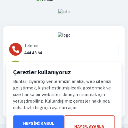
Telefon
444 43 64
WhatsApp
905444996736
Çerezler kullanıyoruz
Eposta
Bunları ziyaretçi verilerimizin analizi, web sitemizi
geliştirmek, kişiselleştirilmiş içerik göstermek ve
info@gemiturlari.com
size harika bir web sitesi deneyimi sunmak için
yerleştirebiliriz. Kullandığımız çerezler hakkında
daha fazla bilgi için ayarları açın.
HEPSINI KABUL
HAYIR, AYARLA