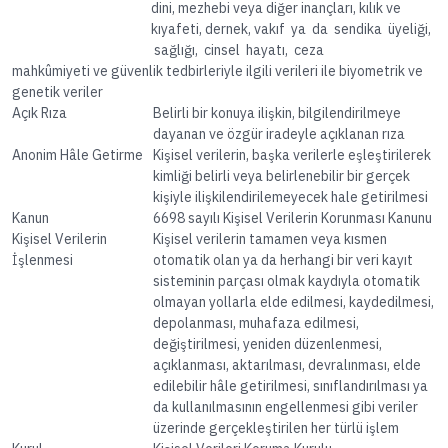
dini, mezhebi veya diğer inançları, kılık ve
kıyafeti, dernek, vakıf ya da sendika üyeliği,
sağlığı, cinsel hayatı, ceza
mahkûmiyeti ve güvenlik tedbirleriyle ilgili verileri ile biyometrik ve
genetik veriler
Açık Rıza
Belirli bir konuya ilişkin, bilgilendirilmeye
dayanan ve özgür iradeyle açıklanan rıza
Anonim Hâle Getirme
Kişisel verilerin, başka verilerle eşleştirilerek
kimliği belirli veya belirlenebilir bir gerçek
kişiyle ilişkilendirilemeyecek hale getirilmesi
Kanun
6698 sayılı Kişisel Verilerin Korunması Kanunu
Kişisel Verilerin
Kişisel verilerin tamamen veya kısmen
İşlenmesi
otomatik olan ya da herhangi bir veri kayıt
sisteminin parçası olmak kaydıyla otomatik
olmayan yollarla elde edilmesi, kaydedilmesi,
depolanması, muhafaza edilmesi,
değiştirilmesi, yeniden düzenlenmesi,
açıklanması, aktarılması, devralınması, elde
edilebilir hâle getirilmesi, sınıflandırılması ya
da kullanılmasının engellenmesi gibi veriler
üzerinde gerçekleştirilen her türlü işlem