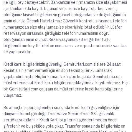
ile ilgili teyit isteyecektir. Bankanızın ve firmamızın size ulaşabilmesi
için bankanızda kayıtlı bulunan ve sitemize kayıt olurken vermiş
olduğunuz kişisel bilgilerinizin güncel olduğundan ve doğruluğundan
emin olunuz. Önemli Hatırlatma : Güvenlik kontrolü sırasında telefon
numaranızdan size ulaşılamaz ise siparişiniz iptal edilebilir. Lütfen
rezervasyon sırasında girdiğiniz telefon numarasının doğru
olduğundan emin olunuz. Rezervasyonunuz ile ilgili her türlü
bilgilendirme kayıtlı telefon numaranız ve e-posta adresiniz vasıtası
ile yapılacaktır.
Kredi kartı bilgilerinizin güvenliği Gemiturlari.com sizlere 24 saat
kesintisiz hizmet vermek için en son teknolojiler kullanılarak
yapılandırılmıştır. Hiç bir zaman ve hiç bir koşulda Gemiturlari.com
müşterilerine ait kredi kartı bilgilerini saklayamaz, kayıt edemez. Hiç
bir Gemiturlari.com çalışanı da müşterilerinin kredi kartı bilgilerine
ulaşamaz.
Bu amaçla, sipariş işlemleri sırasında kredi kartı güvenliğiniz için
dünyanın kabul gördüğü Trustwave SecureTrust SSL güvenlik
sertifikası kullanılır. Kredi Kartı bilgileriniz gönderilmeden önce
şifrelenir ve bu şekilde yola çıkar. Transfer esnasında bilgileriniz en