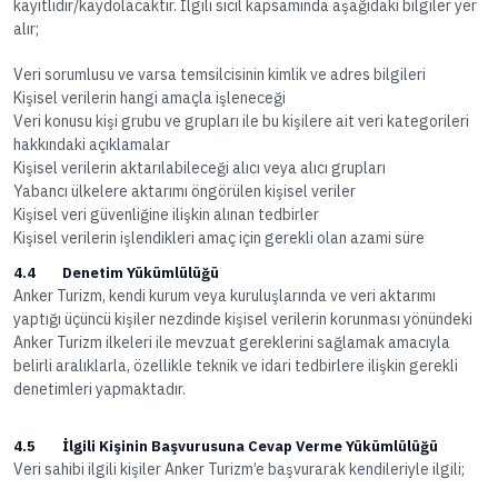
kayıtlıdır/kaydolacaktır. İlgili sicil kapsamında aşağıdaki bilgiler yer
alır;
Veri sorumlusu ve varsa temsilcisinin kimlik ve adres bilgileri
Kişisel verilerin hangi amaçla işleneceği
Veri konusu kişi grubu ve grupları ile bu kişilere ait veri kategorileri
hakkındaki açıklamalar
Kişisel verilerin aktarılabileceği alıcı veya alıcı grupları
Yabancı ülkelere aktarımı öngörülen kişisel veriler
Kişisel veri güvenliğine ilişkin alınan tedbirler
Kişisel verilerin işlendikleri amaç için gerekli olan azami süre
4.4 Denetim Yükümlülüğü
Anker Turizm, kendi kurum veya kuruluşlarında ve veri aktarımı
yaptığı üçüncü kişiler nezdinde kişisel verilerin korunması yönündeki
Anker Turizm ilkeleri ile mevzuat gereklerini sağlamak amacıyla
belirli aralıklarla, özellikle teknik ve idari tedbirlere ilişkin gerekli
denetimleri yapmaktadır.
4.5 İlgili Kişinin Başvurusuna Cevap Verme Yükümlülüğü
Veri sahibi ilgili kişiler Anker Turizm’e başvurarak kendileriyle ilgili;