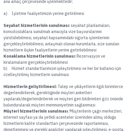
ana amaç çerçevesinde işlenmektedir;
a) İşletme faaliyetimizin yerine getirilmesi
Seyahat hizmetlerinin sunulması:
seyahat planlamaları,
konsolosluklara sunulmak amacıyla vize başvurularının
yürütülebilmesi, seyahat kapsamındaki sigorta işlemlerinin
gerçekleştirilebilmesi, anlaşmalı olunan kurumlarla, size sunulan
hizmetlere ilişkin faaliyetlerin yerine getirilebilmesi
Konaklama hizmetlerinin sunulması:
Rezervasyon ve
kiralamaların gerçekleştirilebilmesi
b) Hizmet standartlarımızın iyileştirilmesi ve her bir kullanıcı için
özelleştirilmiş hizmetlerin sunulması
Hizmetlerin geliştirilmesi:
Talep ve şikâyetlerin ilgili birimlerce
değerlendirilerek, gerektiğinde müşteri anketleri
yapılarak/değerlendirilerek ve müşteri geri bildirimleri göz önünde
bulundurularak müşteri memnuniyetinin sağlanması
Müşteri hizmetlerinin sunulması
: Müşterilerin çağrı merkezleri,
internet sayfası ya da yetkili acenteler üzerinden almış olduğu
hizmetlerin kalite standartları çerçevesinde raporlanması,
denetlenmesi ve gerekli analizler yapılarak iyileştirilmesi, e-posta,