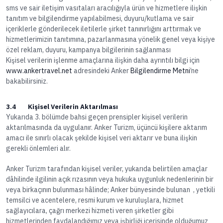
sms ve sair iletişim vasıtaları aracılığıyla ürün ve hizmetlere ilişkin
tanıtım ve bilgilendirme yapılabilmesi, duyuru/kutlama ve sair
içeriklerle gönderilecek iletilerle şirket tanınırlığını arttırmak ve
hizmetlerimizin tanıtımına, pazarlanmasına yönelik genel veya kişiye
özel reklam, duyuru, kampanya bilgilerinin sağlanması
Kişisel verilerin işlenme amaçlarına ilişkin daha ayrıntılı bilgi için
www.ankertravel.net
adresindeki Anker
Bilgilendirme Metni
’ne
bakabilirsiniz.
3.4 Kişisel Verilerin Aktarılması
Yukarıda 3. bölümde bahsi geçen prensipler kişisel verilerin
aktarılmasında da uygulanır. Anker Turizm, üçüncü kişilere aktarım
amacı ile sınırlı olacak şekilde kişisel veri aktarır ve buna ilişkin
gerekli önlemleri alır.
Anker Turizm tarafından kişisel veriler, yukarıda belirtilen amaçlar
dâhilinde ilgilinin açık rızasının veya hukuka uygunluk nedenlerinin bir
veya birkaçının bulunması hâlinde; Anker bünyesinde bulunan , yetkili
temsilci ve acentelere, resmi kurum ve kuruluşlara, hizmet
sağlayıcılara, çağrı merkezi hizmeti veren şirketler gibi
hizmetlerinden faydalandığımız veya işbirliği içerisinde olduğumuz