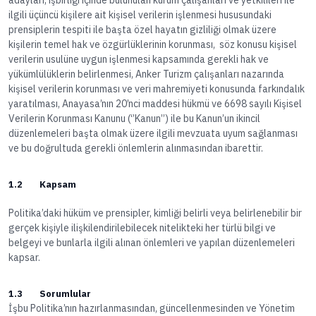
adayları, işbirliği içinde bulunulan kurum çalışanları ve yetkilileri ile
ilgili üçüncü kişilere ait kişisel verilerin işlenmesi hususundaki
prensiplerin tespiti ile başta özel hayatın gizliliği olmak üzere
kişilerin temel hak ve özgürlüklerinin korunması, söz konusu kişisel
verilerin usulüne uygun işlenmesi kapsamında gerekli hak ve
yükümlülüklerin belirlenmesi, Anker Turizm çalışanları nazarında
kişisel verilerin korunması ve veri mahremiyeti konusunda farkındalık
yaratılması, Anayasa’nın 20’nci maddesi hükmü ve 6698 sayılı Kişisel
Verilerin Korunması Kanunu (‘’Kanun’’) ile bu Kanun’un ikincil
düzenlemeleri başta olmak üzere ilgili mevzuata uyum sağlanması
ve bu doğrultuda gerekli önlemlerin alınmasından ibarettir.
1.2 Kapsam
Politika’daki hüküm ve prensipler, kimliği belirli veya belirlenebilir bir
gerçek kişiyle ilişkilendirilebilecek nitelikteki her türlü bilgi ve
belgeyi ve bunlarla ilgili alınan önlemleri ve yapılan düzenlemeleri
kapsar.
1.3 Sorumlular
İşbu Politika’nın hazırlanmasından, güncellenmesinden ve Yönetim