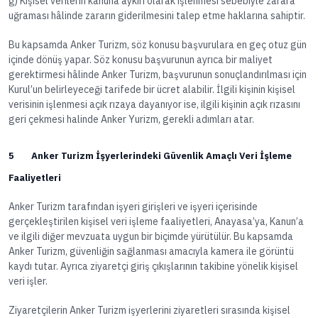
ğ) Kişisel verilerin kanuna aykırı olarak işlenmesi sebebiyle zarara
uğraması hâlinde zararın giderilmesini talep etme haklarına sahiptir.
Bu kapsamda Anker Turizm, söz konusu başvurulara en geç otuz gün
içinde dönüş yapar. Söz konusu başvurunun ayrıca bir maliyet
gerektirmesi hâlinde Anker Turizm, başvurunun sonuçlandırılması için
Kurul’un belirleyeceği tarifede bir ücret alabilir. İlgili kişinin kişisel
verisinin işlenmesi açık rızaya dayanıyor ise, ilgili kişinin açık rızasını
geri çekmesi halinde Anker Yurizm, gerekli adımları atar.
5 Anker Turizm İşyerlerindeki Güvenlik Amaçlı Veri İşleme
Faaliyetleri
Anker Turizm tarafından işyeri girişleri ve işyeri içerisinde
gerçekleştirilen kişisel veri işleme faaliyetleri, Anayasa’ya, Kanun’a
ve ilgili diğer mevzuata uygun bir biçimde yürütülür. Bu kapsamda
Anker Turizm, güvenliğin sağlanması amacıyla kamera ile görüntü
kaydı tutar. Ayrıca ziyaretçi giriş çıkışlarının takibine yönelik kişisel
veri işler.
Ziyaretçilerin Anker Turizm işyerlerini ziyaretleri sırasında kişisel