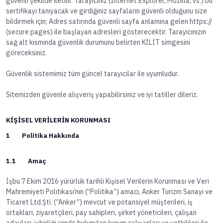
güvenli şekilde iletilir. Tarayıcınız (Internet Explorer, Mozilla, vs.) bu
sertifikayı tanıyacak ve girdiğiniz sayfaların güvenli olduğunu size
bildirmek için; Adres satırında güvenli sayfa anlamına gelen https://
(secure pages) ile başlayan adresleri gösterecektir. Tarayıcınızın
sağ alt kısmında güvenlik durumunu belirten KİLİT simgesini
göreceksiniz.
Güvenlik sistemimiz tüm güncel tarayıcılar ile uyumludur.
Sitemizden güvenle alışveriş yapabilirsiniz ve iyi tatiller dileriz.
KİŞİSEL VERİLERİN KORUNMASI
1 Politika Hakkında
1.1 Amaç
İşbu 7 Ekim 2016 yürürlük tarihli Kişisel Verilerin Korunması ve Veri
Mahremiyeti Politikası’nın (“Politika”) amacı, Anker Turizm Sanayi ve
Ticaret Ltd.Şti. (“Anker”) mevcut ve potansiyel müşterileri, iş
ortakları, ziyaretçileri, pay sahipleri, şirket yöneticileri, çalışan