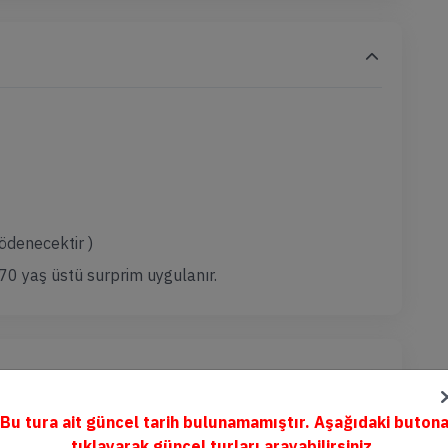
ödenecektir )
 70 yaş üstü surprim uygulanır.
Bu tura ait güncel tarih bulunamamıştır. Aşağıdaki buton
tıklayarak güncel turları arayabilirsiniz.