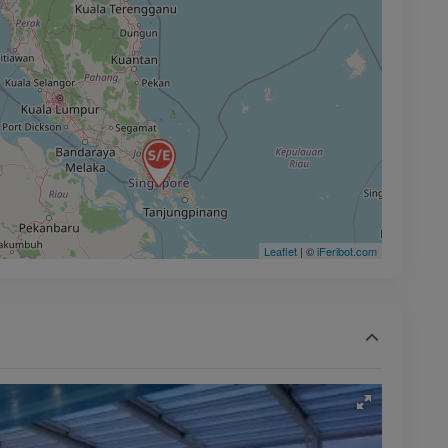
Leaflet
| ©
iFeribot.com