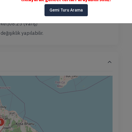
RI
Gemi Turu Arama
ket)05:00 (Varış) +1
ket)08:25 (Varış)
ğişiklik yapılabilir.