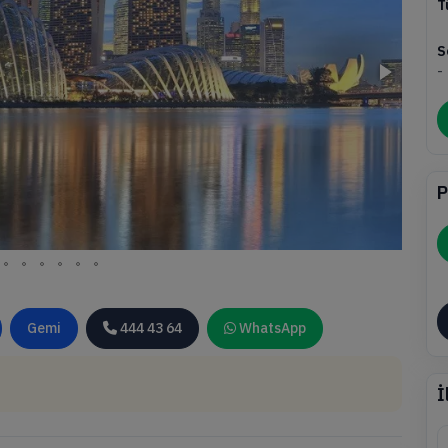
T
S
-
P
Gemi
444 43 64
WhatsApp
İ