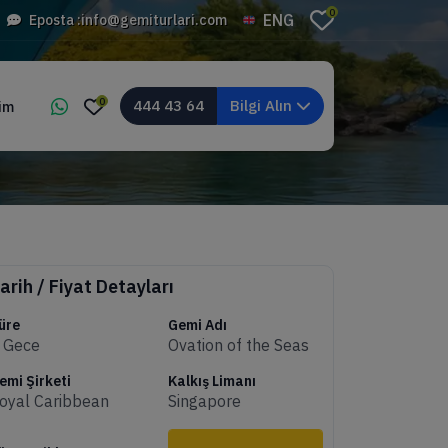
0
ENG
Eposta :
info@gemiturlari.com
0
444 43 64
Bilgi Alın
şim
arih / Fiyat Detayları
üre
Gemi Adı
 Gece
Ovation of the Seas
emi Şirketi
Kalkış Limanı
oyal Caribbean
Singapore