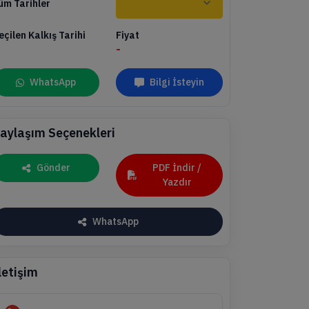
üm Tarihler
eçilen Kalkış Tarihi
Fiyat
-
WhatsApp
Bilgi İsteyin
aylaşım Seçenekleri
Gönder
PDF İndir /
Yazdır
WhatsApp
letişim