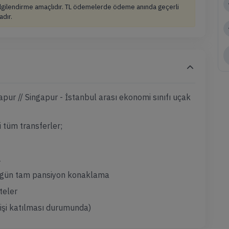
bilgilendirme amaçlıdır. TL ödemelerde ödeme anında geçerli
adır.
apur // Singapur - İstanbul arası ekonomi sınıfı uçak
 tüm transferler;
L
5 gün tam pansiyon konaklama
teler
işi katılması durumunda)