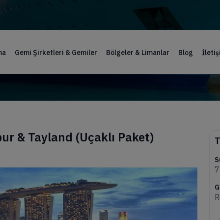
ma
Gemi Şirketleri & Gemiler
Bölgeler & Limanlar
Blog
İleti
pur & Tayland (Uçaklı Paket)
T
S
7
G
R