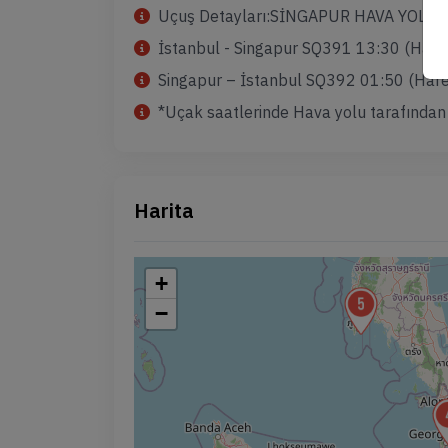
Uçuş Detayları:SİNGAPUR HAVA YOLLA
İstanbul - Singapur SQ391 13:30 (Hare
Singapur – İstanbul SQ392 01:50 (Hare
*Uçak saatlerinde Hava yolu tarafından de
Harita
+
−