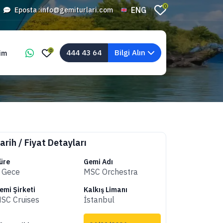
0
ENG
Eposta :
info@gemiturlari.com
0
444 43 64
Bilgi Alın
şim
arih / Fiyat Detayları
üre
Gemi Adı
 Gece
MSC Orchestra
emi Şirketi
Kalkış Limanı
SC Cruises
İstanbul