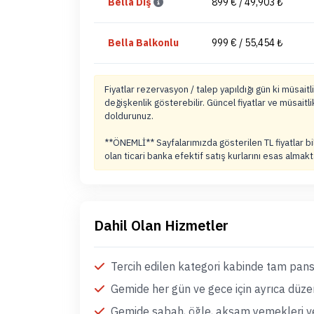
Bella Dış
899 € / 49,903 ₺
Bella Balkonlu
999 € / 55,454 ₺
Fiyatlar rezervasyon / talep yapıldığı gün ki müsai
değişkenlik gösterebilir. Güncel fiyatlar ve müsait
doldurunuz.
**ÖNEMLİ** Sayfalarımızda gösterilen TL fiyatlar 
olan ticari banka efektif satış kurlarını esas almakt
Dahil Olan Hizmetler
Tercih edilen kategori kabinde tam pa
Gemide her gün ve gece için ayrıca düze
Gemide sabah, öğle, akşam yemekleri ve