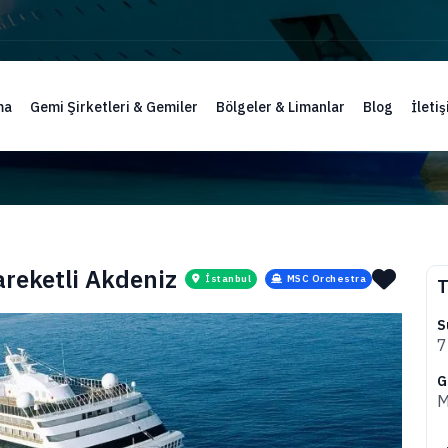
ma
Gemi Şirketleri & Gemiler
Bölgeler & Limanlar
Blog
İleti
areketli Akdeniz
İstanbul
MSC Orchestra
T
S
7
G
M