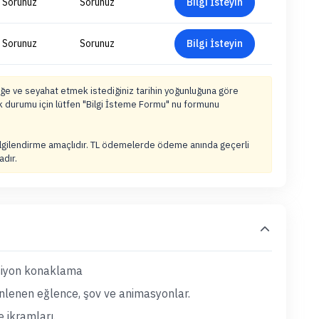
Sorunuz
Sorunuz
Bilgi İsteyin
Sorunuz
Sorunuz
Bilgi İsteyin
tliğe ve seyahat etmek istediğiniz tarihin yoğunluğuna göre
lik durumu için lütfen "Bilgi İsteme Formu" nu formunu
bilgilendirme amaçlıdır. TL ödemelerde ödeme anında geçerli
adır.
nsiyon konaklama
nlenen eğlence, şov ve animasyonlar.
 ikramları.