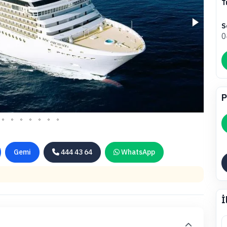
T
S
0
P
Gemi
444 43 64
WhatsApp
İ