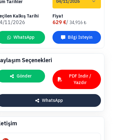
üm Tarihler
eçilen Kalkış Tarihi
Fiyat
4/11/2026
629 €
/
34,916 ₺
WhatsApp
Bilgi İsteyin
aylaşım Seçenekleri
Gönder
PDF İndir /
Yazdır
WhatsApp
letişim