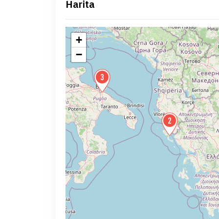
Harita
+
−