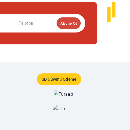
Abone Ol
3D Güvenli Ödeme