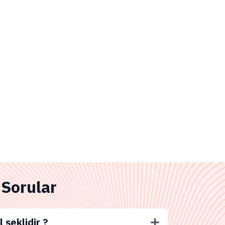
 Sorular
l şeklidir ?