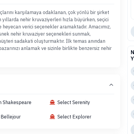
açlarını karşılamaya odaklanan, çok yönlü bir şirket
yıllarda nehir kruvaziyerleri hızla büyürken, seçici
ve heyecan verici seçenekler aramaktadır. Amacımız,
e esnek nehir kruvaziyer seçenekleri sunmak,
 müşteri sadakati oluşturmaktır. İlk temas anından
 pazarınızı anlamak ve sizinle birlikte benzersiz nehir
N
Y
am Shakespeare
Select Serenity
 Bellejour
Select Explorer