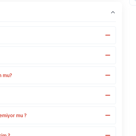
n mu?
zemiyor mu ?
rim ?