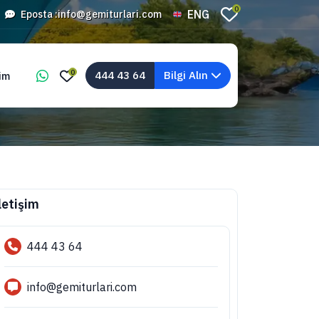
0
ENG
Eposta :
info@gemiturlari.com
0
444 43 64
Bilgi Alın
şim
letişim
444 43 64
info@gemiturlari.com