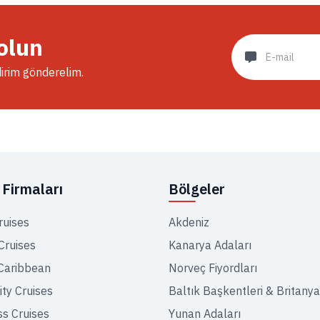
olun
dirim gönderelim.
Firmaları
Bölgeler
ruises
Akdeniz
Cruises
Kanarya Adaları
Caribbean
Norveç Fiyordları
ity Cruises
Baltık Başkentleri & Britanya
ss Cruises
Yunan Adaları