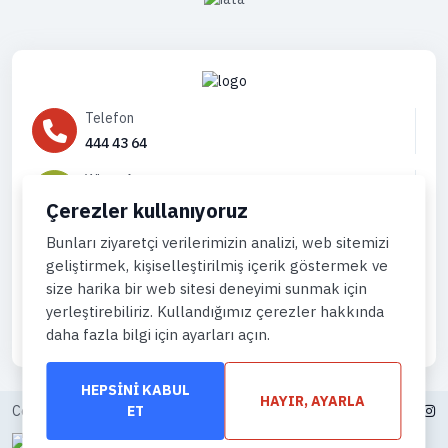
Telefon
444 43 64
WhatsApp
905444996736
Çerezler kullanıyoruz
Eposta
Bunları ziyaretçi verilerimizin analizi, web sitemizi
geliştirmek, kişiselleştirilmiş içerik göstermek ve
info@gemiturlari.com
size harika bir web sitesi deneyimi sunmak için
yerleştirebiliriz. Kullandığımız çerezler hakkında
daha fazla bilgi için ayarları açın.
HEPSINI KABUL
HAYIR, AYARLA
Copyright © 2026. All Rights Reserved,
iFeribot.com
ET