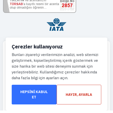
Çerezler kullanıyoruz
Bunları ziyaretçi verilerimizin analizi, web sitemizi
geliştirmek, kişiselleştirilmiş içerik göstermek ve
Telefon
size harika bir web sitesi deneyimi sunmak için
444 43 64
yerleştirebiliriz. Kullandığımız çerezler hakkında
daha fazla bilgi için ayarları açın.
WhatsApp
905444996736
HEPSINI KABUL
HAYIR, AYARLA
Eposta
ET
info@gemiturlari.com