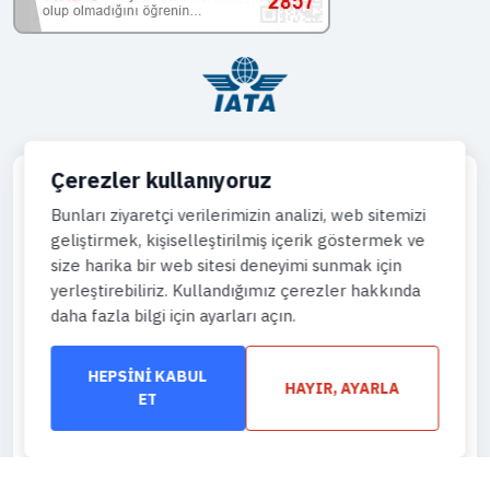
Çerezler kullanıyoruz
Bunları ziyaretçi verilerimizin analizi, web sitemizi
geliştirmek, kişiselleştirilmiş içerik göstermek ve
Telefon
size harika bir web sitesi deneyimi sunmak için
444 43 64
yerleştirebiliriz. Kullandığımız çerezler hakkında
daha fazla bilgi için ayarları açın.
WhatsApp
905444996736
HEPSINI KABUL
HAYIR, AYARLA
Eposta
ET
info@gemiturlari.com