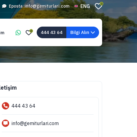
0
ENG
Eposta :
info@gemiturlari.com
0
444 43 64
Bilgi Alın
şim
letişim
444 43 64
info@gemiturlari.com