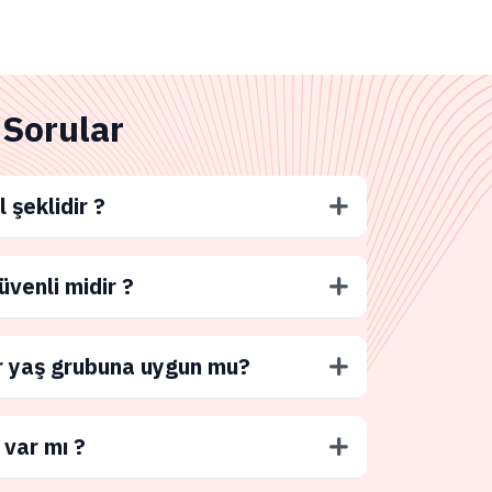
 Sorular
l şeklidir ?
üvenli midir ?
r yaş grubuna uygun mu?
 var mı ?