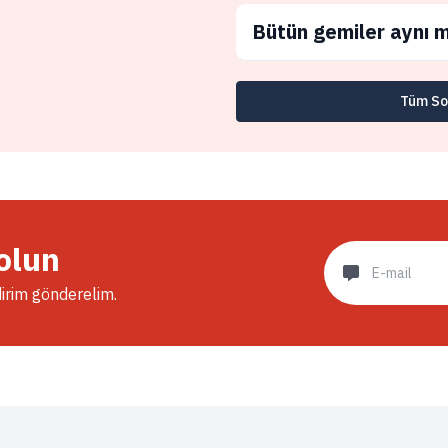
Bütün gemiler aynı m
Tüm Sor
olun
dirim gönderelim.