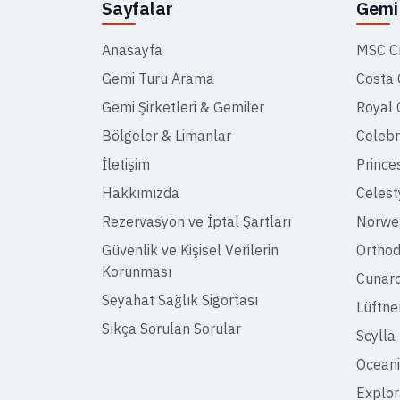
Sayfalar
Gemi 
Anasayfa
MSC C
Gemi Turu Arama
Costa 
Gemi Şirketleri & Gemiler
Royal 
Bölgeler & Limanlar
Celebr
İletişim
Prince
Hakkımızda
Celest
Rezervasyon ve İptal Şartları
Norweg
Güvenlik ve Kişisel Verilerin
Orthod
Korunması
Cunar
Seyahat Sağlık Sigortası
Lüftne
Sıkça Sorulan Sorular
Scylla
Oceani
Explor