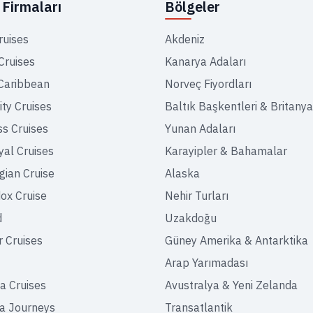
Firmaları
Bölgeler
ruises
Akdeniz
Cruises
Kanarya Adaları
Caribbean
Norveç Fiyordları
ity Cruises
Baltık Başkentleri & Britanya
ss Cruises
Yunan Adaları
yal Cruises
Karayipler & Bahamalar
ian Cruise
Alaska
ox Cruise
Nehir Turları
d
Uzakdoğu
r Cruises
Güney Amerika & Antarktika
Arap Yarımadası
a Cruises
Avustralya & Yeni Zelanda
a Journeys
Transatlantik