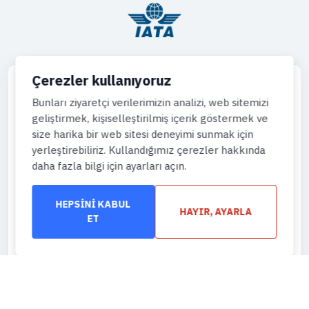
Çerezler kullanıyoruz
Bunları ziyaretçi verilerimizin analizi, web sitemizi
geliştirmek, kişiselleştirilmiş içerik göstermek ve
Telefon
size harika bir web sitesi deneyimi sunmak için
444 43 64
yerleştirebiliriz. Kullandığımız çerezler hakkında
daha fazla bilgi için ayarları açın.
WhatsApp
905444996736
HEPSINI KABUL
HAYIR, AYARLA
Eposta
ET
info@gemiturlari.com