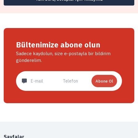
Bültenimize abone olun
Sadece kaydolun, size e-postayla bir bildirim
gönderelim.
Abone Ol
Sayfalar