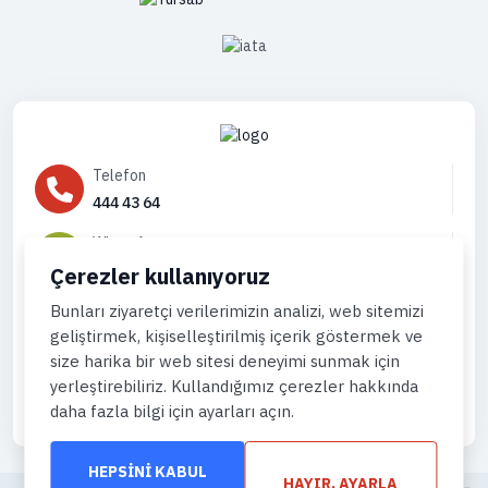
Telefon
444 43 64
WhatsApp
905444996736
Çerezler kullanıyoruz
Eposta
Bunları ziyaretçi verilerimizin analizi, web sitemizi
geliştirmek, kişiselleştirilmiş içerik göstermek ve
info@gemiturlari.com
size harika bir web sitesi deneyimi sunmak için
yerleştirebiliriz. Kullandığımız çerezler hakkında
daha fazla bilgi için ayarları açın.
HEPSINI KABUL
HAYIR, AYARLA