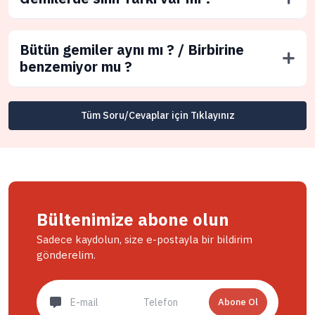
Bütün gemiler aynı mı ? / Birbirine
benzemiyor mu ?
Tüm Soru/Cevaplar için Tıklayınız
Bültenimize abone olun
Sadece kaydolun, size e-postayla bir bildirim
gönderelim.
Abone Ol