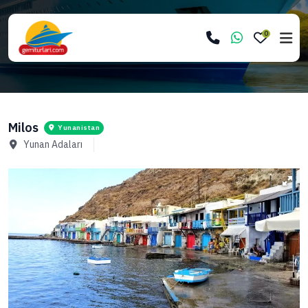
0
Milos
Yunanistan
Yunan Adaları