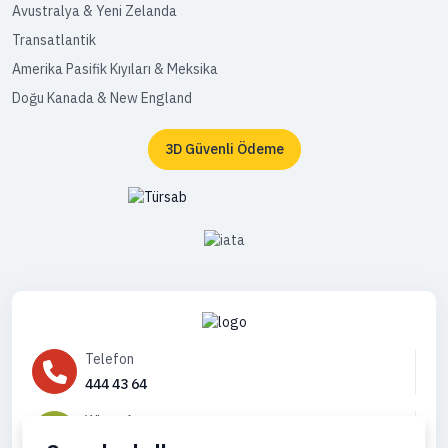
Avustralya & Yeni Zelanda
Transatlantik
Amerika Pasifik Kıyıları & Meksika
Doğu Kanada & New England
3D Güvenli Ödeme
Telefon
444 43 64
WhatsApp
905444996736