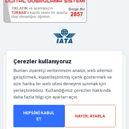
Çerezler kullanıyoruz
Bunları ziyaretçi verilerimizin analizi, web sitemizi
geliştirmek, kişiselleştirilmiş içerik göstermek ve
Telefon
size harika bir web sitesi deneyimi sunmak için
444 43 64
yerleştirebiliriz. Kullandığımız çerezler hakkında
daha fazla bilgi için ayarları açın.
WhatsApp
905444996736
HEPSINI KABUL
HAYIR, AYARLA
Eposta
ET
info@gemiturlari.com