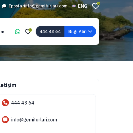
0
ENG
Eposta :
info@gemiturlari.com
0
444 43 64
Bilgi Alın
şim
letişim
444 43 64
info@gemiturlari.com