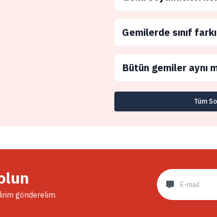
Gemilerde sınıf farkı
Bütün gemiler aynı m
Tüm Sor
olun
dirim gönderelim.