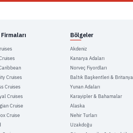
Firmaları
Bölgeler
ruises
Akdeniz
Cruises
Kanarya Adaları
Caribbean
Norveç Fiyordları
ity Cruises
Baltık Başkentleri & Britanya
ss Cruises
Yunan Adaları
yal Cruises
Karayipler & Bahamalar
ian Cruise
Alaska
ox Cruise
Nehir Turları
d
Uzakdoğu