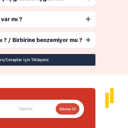
 var mı ?
ı ? / Birbirine benzemiyor mu ?
u/Cevaplar için Tıklayınız
Abone Ol