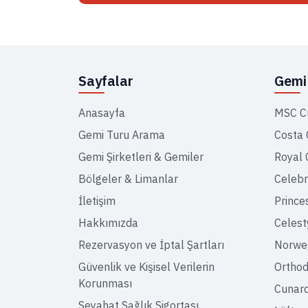
Sayfalar
Gemi 
Anasayfa
MSC C
Gemi Turu Arama
Costa 
Gemi Şirketleri & Gemiler
Royal 
Bölgeler & Limanlar
Celebr
İletişim
Prince
Hakkımızda
Celest
Rezervasyon ve İptal Şartları
Norweg
Güvenlik ve Kişisel Verilerin
Orthod
Korunması
Cunar
Seyahat Sağlık Sigortası