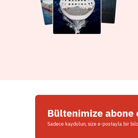
Bültenimize abone 
Sadece kaydolun, size e-postayla bir bil