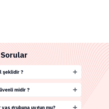
 Sorular
l şeklidir ?
üvenli midir ?
r yaş grubuna uygun mu?