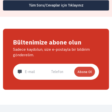
Tüm Soru/Cevaplar için Tıklayınız
Bültenimize abone olun
Sadece kaydolun, size e-postayla bir bildirim
gönderelim.
Abone Ol