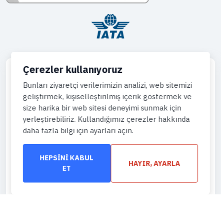
Çerezler kullanıyoruz
Bunları ziyaretçi verilerimizin analizi, web sitemizi
geliştirmek, kişiselleştirilmiş içerik göstermek ve
Telefon
size harika bir web sitesi deneyimi sunmak için
444 43 64
yerleştirebiliriz. Kullandığımız çerezler hakkında
daha fazla bilgi için ayarları açın.
WhatsApp
905444996736
HEPSINI KABUL
HAYIR, AYARLA
Eposta
ET
info@gemiturlari.com