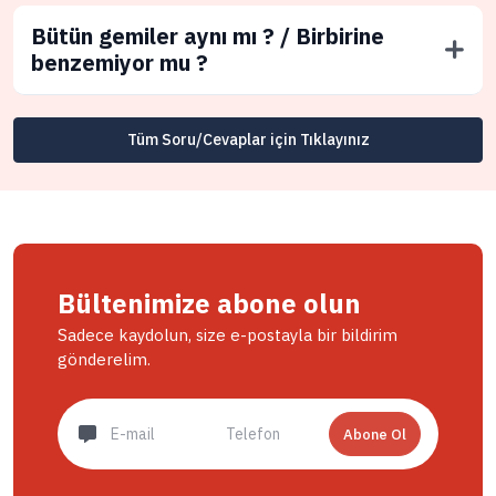
Bütün gemiler aynı mı ? / Birbirine
benzemiyor mu ?
Tüm Soru/Cevaplar için Tıklayınız
Bültenimize abone olun
Sadece kaydolun, size e-postayla bir bildirim
gönderelim.
Abone Ol