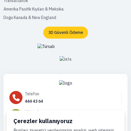
Transatlantik
Amerika Pasifik Kıyıları & Meksika
Doğu Kanada & New England
3D Güvenli Ödeme
Telefon
444 43 64
WhatsApp
905444996736
Çerezler kullanıyoruz
Eposta
Bunları ziyaretçi verilerimizin analizi, web sitemizi