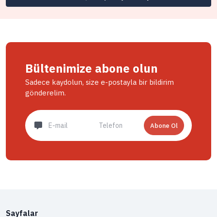
Bültenimize abone olun
Sadece kaydolun, size e-postayla bir bildirim
gönderelim.
Abone Ol
Sayfalar