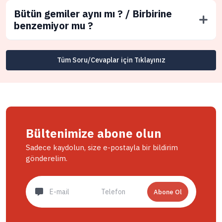
Bütün gemiler aynı mı ? / Birbirine
benzemiyor mu ?
Tüm Soru/Cevaplar için Tıklayınız
Bültenimize abone olun
Sadece kaydolun, size e-postayla bir bildirim
gönderelim.
Abone Ol