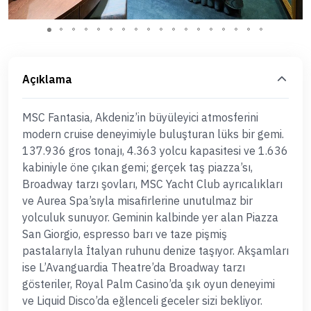
Açıklama
MSC Fantasia, Akdeniz’in büyüleyici atmosferini
modern cruise deneyimiyle buluşturan lüks bir gemi.
137.936 gros tonajı, 4.363 yolcu kapasitesi ve 1.636
kabiniyle öne çıkan gemi; gerçek taş piazza’sı,
Broadway tarzı şovları, MSC Yacht Club ayrıcalıkları
ve Aurea Spa’sıyla misafirlerine unutulmaz bir
yolculuk sunuyor. Geminin kalbinde yer alan Piazza
San Giorgio, espresso barı ve taze pişmiş
pastalarıyla İtalyan ruhunu denize taşıyor. Akşamları
ise L’Avanguardia Theatre’da Broadway tarzı
gösteriler, Royal Palm Casino’da şık oyun deneyimi
ve Liquid Disco’da eğlenceli geceler sizi bekliyor.