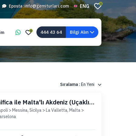
0
ENG
Eposta :
info@gemiturlari.com
0
444 43 64
Bilgi Alın
şim
Sıralama :
En Yeni
ica ile Malta'lı Akdeniz (Uçaklı
oli > Messina, Sicilya > La Valletta, Malta >
arselona