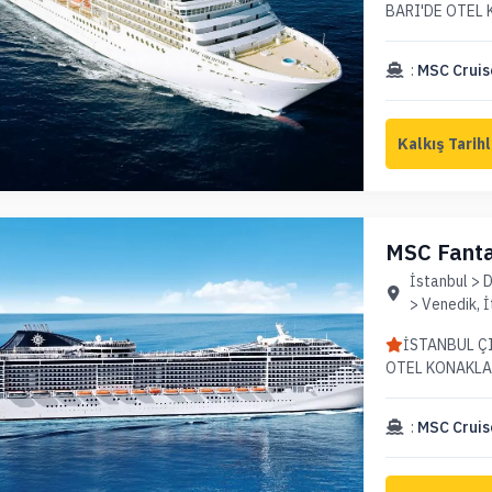
BARI'DE OTEL
:
MSC Cruis
MSC Fantas
Adriyatik 
İstanbul > D
> Venedik, İ
İSTANBUL ÇI
OTEL KONAKL
:
MSC Cruis