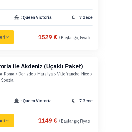
:
Queen Victoria
:
7 Gece
1529 €
/ Başlangıç Fiyatı
oria ile Akdeniz (Uçaklı Paket)
a, Roma > Denizde > Marsilya > Villefranche, Nice >
 Spezia
:
Queen Victoria
:
7 Gece
1149 €
/ Başlangıç Fiyatı