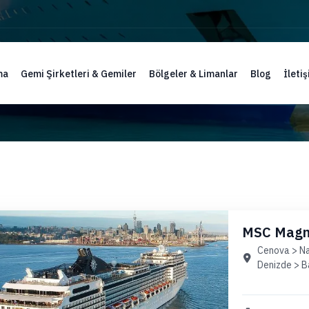
ma
Gemi Şirketleri & Gemiler
Bölgeler & Limanlar
Blog
İleti
MSC Magnif
Paket)
Cenova > Nap
Denizde > B