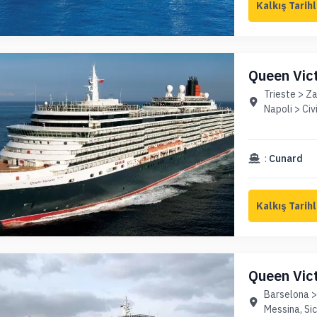
Queen Vict
Kıyıları (
Trieste > Z
Napoli > Ci
:
Cunard
Queen Vict
Paket)
Barselona > 
Messina, Sic