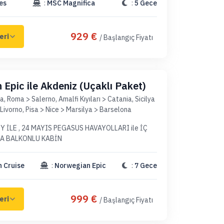
es
:
MSC Magnifica
:
5 Gece
929 €
/ Başlangıç Fiyatı
Epic ile Akdeniz (Uçaklı Paket)
a, Roma > Salerno, Amalfi Kıyıları > Catania, Sicilya
Livorno, Pisa > Nice > Marsilya > Barselona
, 24 MAYIS PEGASUS HAVAYOLLARI ile İÇ
NA BALKONLU KABİN
 Cruise
:
Norwegian Epic
:
7 Gece
999 €
/ Başlangıç Fiyatı