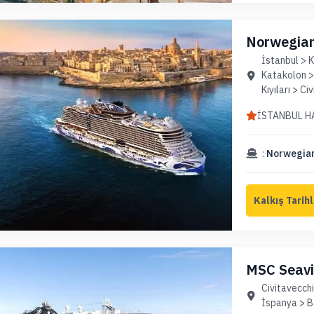
Norwegian 
Akdeniz (U
İstanbul > K
Katakolon > 
Kıyıları > C
İSTANBUL H
:
Norwegian
MSC Seavie
(Uçaklı Pa
Civitavecchi
İspanya > B