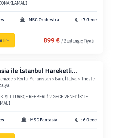
 KONAKLAMALI
es
:
MSC Orchestra
:
7 Gece
899 €
/ Başlangıç Fiyatı
ia ile İstanbul Hareketli
(Uçaklı Paket)
enizde > Korfu, Yunanistan > Bari, İtalya > Trieste
talya
KIŞLI TÜRKÇE REHBERLİ 2 GECE VENEDİK'TE
AMALI
es
:
MSC Fantasia
:
6 Gece