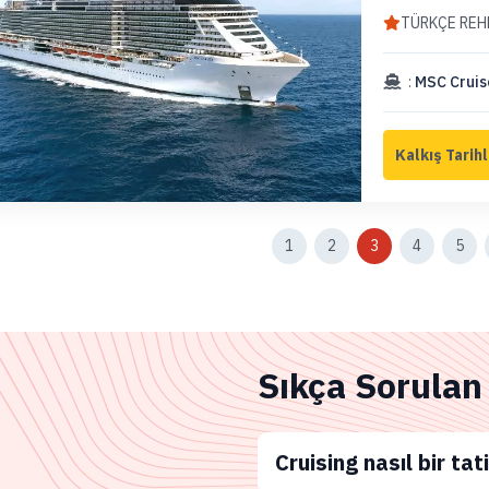
TÜRKÇE REH
:
MSC Cruis
1
2
3
4
5
Sıkça Sorulan
Cruising nasıl bir tati