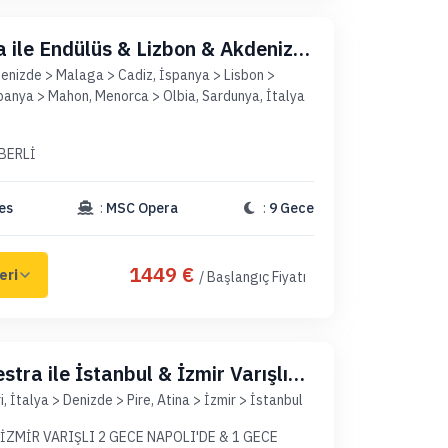
 ile Endülüs & Lizbon & Akdeniz
ket)
Denizde > Malaga > Cadiz, İspanya > Lisbon >
spanya > Mahon, Menorca > Olbia, Sardunya, İtalya
BERLİ
es
:
MSC Opera
:
9 Gece
1449 €
/ Başlangıç Fiyatı
tra ile İstanbul & İzmir Varışlı
çaklı Paket)
i, İtalya > Denizde > Pire, Atina > İzmir > İstanbul
LI 2 GECE NAPOLI'DE & 1 GECE