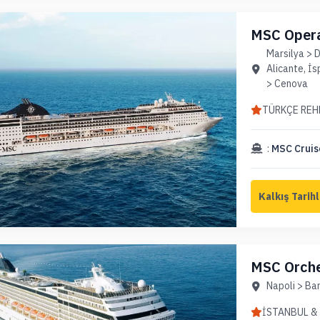
MSC Opera
(Uçaklı Pa
Marsilya > 
Alicante, İ
> Cenova
TÜRKÇE REH
:
MSC Cruis
MSC Orches
Akdeniz (U
Napoli > Bar
İSTANBUL & İZMİR VARIŞ