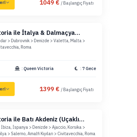
1049 €
/ Başlangıç Fiyatı
oria ile İtalya & Dalmaçya
Uçaklı Paket)
adar > Dubrovnik > Denizde > Valetta, Malta >
vitavecchia, Roma
:
Queen Victoria
:
7 Gece
1399 €
/ Başlangıç Fiyatı
oria ile Batı Akdeniz (Uçaklı
İbiza, İspanya > Denizde > Ajaccio, Korsika >
ilya > Salerno, Amalfi Kıyıları > Civitavecchia, Roma