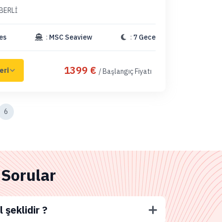
BERLİ
es
:
MSC Seaview
:
7 Gece
1399 €
/ Başlangıç Fiyatı
6
 Sorular
l şeklidir ?