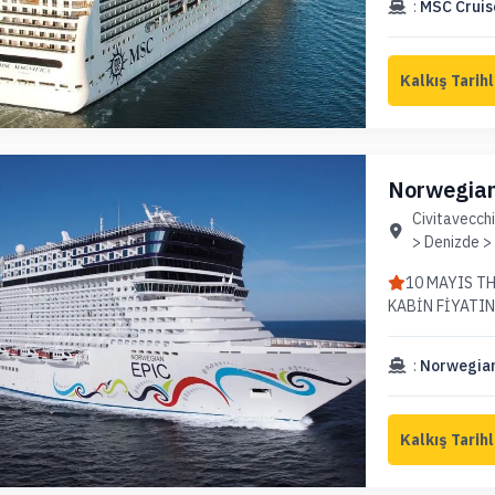
:
MSC Cruis
Norwegian 
Civitavecchi
> Denizde > 
10 MAYIS THY İLE 
KABİN FİYATI
:
Norwegian