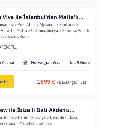
Viva ile İstanbul'dan Malta'lı
çaklı Paket)
uşadası > Pire, Atina > Mykonos > Santorini >
Valetta, Malta > Catania, Sicilya > Salerno, Amalfi
ivitavecchia, Roma
AREKETLİ
 Cruise
:
Norwegian Viva
:
9 Gece
1699 €
/ Başlangıç Fiyatı
w ile İbiza'lı Batı Akdeniz
ket)
a, Roma > Palermo, Sicilya > Denizde > İbiza,
arselona > Marsilya > Cenova