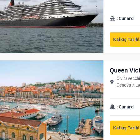
:
Cunard
Queen Vict
Civitavecchi
Cenova > La
:
Cunard