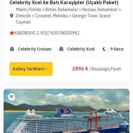
Celebrity Xcel ile Batı Karayipler (Uçaklı Paket)
Miami, Florida > Bimini, Bahamalar > Nassau, Bahamalar >
Denizde > Cozumel, Meksika > George Town, Grand
Cayman
KABİNDEKİ 2. KİŞİ %50 İNDİRİMLİ
:
Celebrity Cruises
:
Celebrity Xcel
:
9 Gece
2896 €
/ Başlangıç Fiyatı