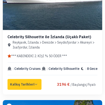
Celebrity Silhouette ile İzlanda (Uçaklı Paket)
Reykjavik, İzlanda > Denizde > Seydisfjordur > Akureyri >
Isafjordur, İzlanda
*** KABİNDEKİ 2. KİŞİ % 50 ÖDER ***
:
Celebrity Cruises
:
Celebrity Silhouette
:
8 Gece
3196 €
/ Başlangıç Fiyatı