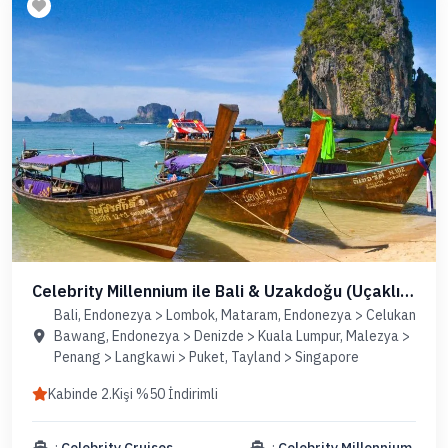
Celebrity Millennium ile Bali & Uzakdoğu (Uçaklı
Paket)
Bali, Endonezya > Lombok, Mataram, Endonezya > Celukan
Bawang, Endonezya > Denizde > Kuala Lumpur, Malezya >
Penang > Langkawi > Puket, Tayland > Singapore
Kabinde 2.Kişi %50 İndirimli
:
Celebrity Cruises
:
Celebrity Millennium