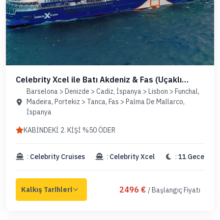
Celebrity Xcel ile Batı Akdeniz & Fas (Uçaklı
Paket)
Barselona > Denizde > Cadiz, İspanya > Lisbon > Funchal,
Madeira, Portekiz > Tanca, Fas > Palma De Mallarco,
İspanya
KABİNDEKİ 2. KİŞİ %50 ÖDER
:
Celebrity Cruises
:
Celebrity Xcel
:
11 Gece
2496 €
/ Başlangıç Fiyatı