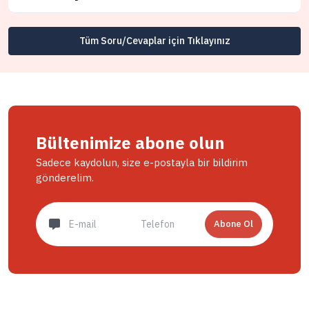
Tüm Soru/Cevaplar için Tıklayınız
Bültenimize abone olun
Sadece kaydolun, size e-postayla bir bildirim
gönderelim.
Abone Ol