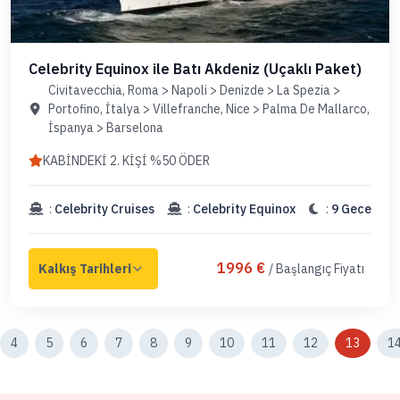
Celebrity Equinox ile Batı Akdeniz (Uçaklı Paket)
Civitavecchia, Roma > Napoli > Denizde > La Spezia >
Portofino, İtalya > Villefranche, Nice > Palma De Mallarco,
İspanya > Barselona
KABİNDEKİ 2. KİŞİ %50 ÖDER
:
Celebrity Cruises
:
Celebrity Equinox
:
9 Gece
1996 €
/ Başlangıç Fiyatı
4
5
6
7
8
9
10
11
12
13
1