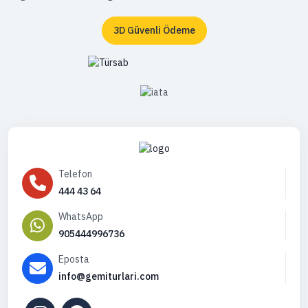
3D Güvenli Ödeme
Telefon
444 43 64
WhatsApp
905444996736
Eposta
info@gemiturlari.com