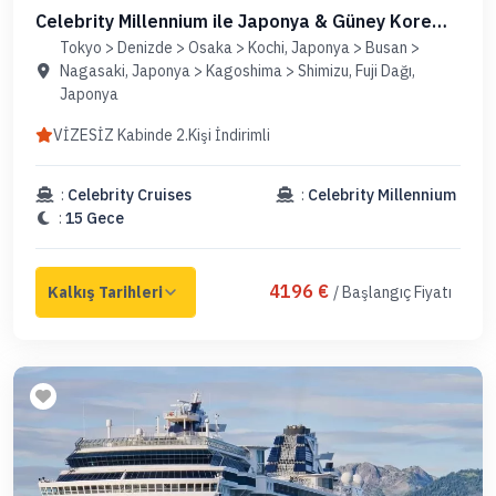
Celebrity Millennium ile Japonya & Güney Kore
(Uçaklı Paket)
Tokyo > Denizde > Osaka > Kochi, Japonya > Busan >
Nagasaki, Japonya > Kagoshima > Shimizu, Fuji Dağı,
Japonya
VİZESİZ Kabinde 2.Kişi İndirimli
:
Celebrity Cruises
:
Celebrity Millennium
:
15 Gece
4196 €
/ Başlangıç Fiyatı