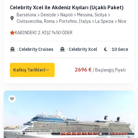
Celebrity Xcel ile Akdeniz Kıyıları (Uçaklı Paket)
Barselona > Denizde > Napoli > Messina, Sicilya >
Civitavecchia, Roma > Portofino, İtalya > La Spezia > Nice
KABİNDEKİ 2. KİŞİ %50 ÖDER
:
Celebrity Cruises
:
Celebrity Xcel
:
10 Gece
2696 €
/ Başlangıç Fiyatı