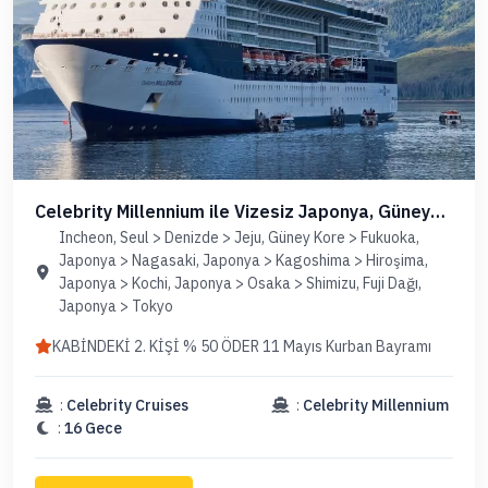
Celebrity Millennium ile Vizesiz Japonya, Güney
Kore (Uçaklı Paket)
Incheon, Seul > Denizde > Jeju, Güney Kore > Fukuoka,
Japonya > Nagasaki, Japonya > Kagoshima > Hiroşima,
Japonya > Kochi, Japonya > Osaka > Shimizu, Fuji Dağı,
Japonya > Tokyo
KABİNDEKİ 2. KİŞİ % 50 ÖDER 11 Mayıs Kurban Bayramı
:
Celebrity Cruises
:
Celebrity Millennium
:
16 Gece