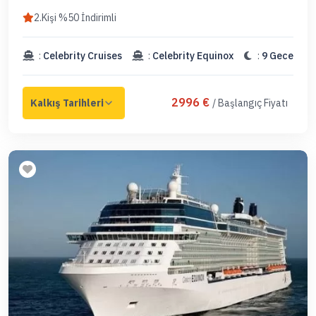
2.Kişi %50 İndirimli
:
Celebrity Cruises
:
Celebrity Equinox
:
9 Gece
2996 €
/ Başlangıç Fiyatı