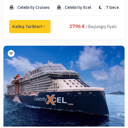
:
Celebrity Cruises
:
Celebrity Xcel
:
7 Gece
2796 €
/ Başlangıç Fiyatı