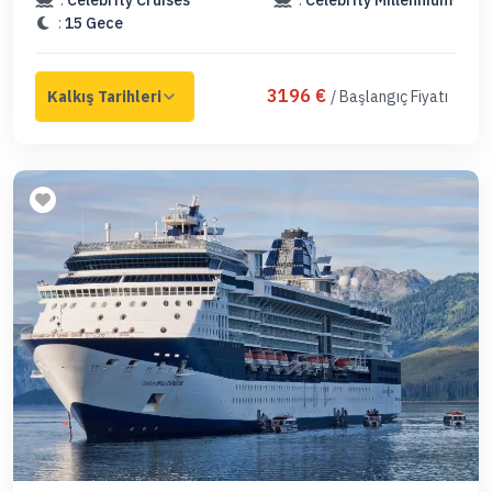
:
15 Gece
3196 €
/ Başlangıç Fiyatı