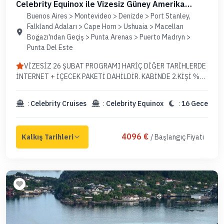
Celebrity Equinox ile Vizesiz Güney Amerika
Kıyıları (Uçaklı Paket)
Buenos Aires > Montevideo > Denizde > Port Stanley,
Falkland Adaları > Cape Horn > Ushuaia > Macellan
Boğazı'ndan Geçiş > Punta Arenas > Puerto Madryn >
Punta Del Este
VİZESİZ 26 ŞUBAT PROGRAMI HARİÇ DİĞER TARİHLERDE
İNTERNET + İÇECEK PAKETİ DAHİLDİR. KABİNDE 2.KİŞİ %
25 İNDİRİMLİDİR.
:
Celebrity Cruises
:
Celebrity Equinox
:
16 Gece
4096 €
/ Başlangıç Fiyatı