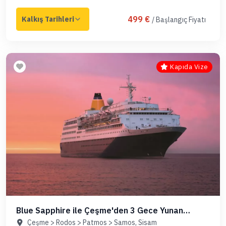
499 €
/ Başlangıç Fiyatı
Kapıda Vize
Blue Sapphire ile Çeşme'den 3 Gece Yunan
Adaları (Kapıda Vize)
Çeşme > Rodos > Patmos > Samos, Sisam