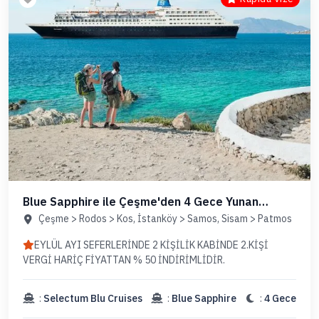
Blue Sapphire ile Çeşme'den 4 Gece Yunan
Adaları (Kapıda Vize)
Çeşme > Rodos > Kos, İstanköy > Samos, Sisam > Patmos
EYLÜL AYI SEFERLERİNDE 2 KİŞİLİK KABİNDE 2.KİŞİ
VERGİ HARİÇ FİYATTAN % 50 İNDİRİMLİDİR.
:
Selectum Blu Cruises
:
Blue Sapphire
:
4 Gece