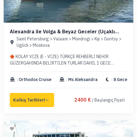
Alexandra ile Volga & Beyaz Geceler (Uçaklı
Paket)
Saint Petersburg > Valaam > Mondrogi > Kiji > Goritsy >
Uglich > Moskova
KOLAY VİZE (E - VİZE) TÜRKÇE REHBERLİ NEHİR
GÜZERGAHINDA BELİRTİLEN TURLAR DAHİL 1 GECE
MOSKOVA'DA & 1 GECE ST.PETERSBURG'DA OTEL
KONAKLAMALI
:
Orthodox Cruise
:
Ms Aleksandra
:
8 Gece
2400 €
/ Başlangıç Fiyatı