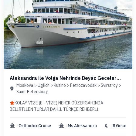
Aleksandra ile Volga Nehrinde Beyaz Geceler
(Uçaklı Paket)
Moskova > Uglich > Kuzino > Petrozavodsk > Svirstroy >
Saint Petersburg
KOLAY VİZE (E - VİZE) NEHİR GÜZERGAHINDA
BELİRTİLEN TURLAR DAHİL TÜRKÇE REHBERLİ
:
Orthodox Cruise
:
Ms Aleksandra
:
8 Gece