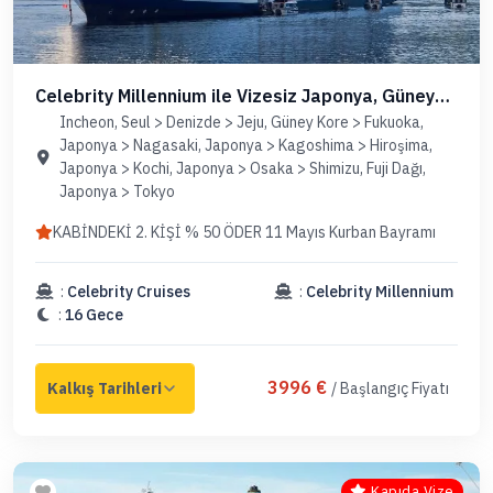
Celebrity Millennium ile Vizesiz Japonya, Güney
Kore (Uçaklı Paket)
Incheon, Seul > Denizde > Jeju, Güney Kore > Fukuoka,
Japonya > Nagasaki, Japonya > Kagoshima > Hiroşima,
Japonya > Kochi, Japonya > Osaka > Shimizu, Fuji Dağı,
Japonya > Tokyo
KABİNDEKİ 2. KİŞİ % 50 ÖDER 11 Mayıs Kurban Bayramı
:
Celebrity Cruises
:
Celebrity Millennium
:
16 Gece
3996 €
/ Başlangıç Fiyatı
Kapıda Vize