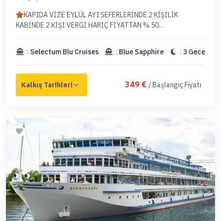
KAPIDA VİZE EYLÜL AYI SEFERLERİNDE 2 KİŞİLİK
KABİNDE 2.KİŞİ VERGİ HARİÇ FİYATTAN % 50
İNDİRİMLİDİR. 27 AĞUSTOS DOLMUŞTUR.
:
Selectum Blu Cruises
:
Blue Sapphire
:
3 Gece
349 €
/ Başlangıç Fiyatı