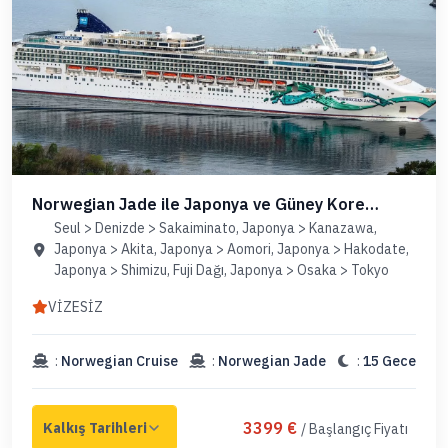
Norwegian Jade ile Japonya ve Güney Kore
(Uçaklı Paket)
Seul > Denizde > Sakaiminato, Japonya > Kanazawa,
Japonya > Akita, Japonya > Aomori, Japonya > Hakodate,
Japonya > Shimizu, Fuji Dağı, Japonya > Osaka > Tokyo
VİZESİZ
:
Norwegian Cruise
:
Norwegian Jade
:
15 Gece
3399 €
/ Başlangıç Fiyatı